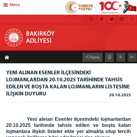
Menü
BAKIRKÖY ADLİYESİ
BAKIRKÖY
ADLİYESİ
ADLİYE
A-
A+
Paylaş
Bakırköy Adalet Sarayı
Birimlerimiz
YENİ ALINAN ESENLER İLÇESİNDEKİ
Yerleşim Planı
LOJMANLARDAN 20.10.2025 TARİHİNDE TAHSİS
Yerleşim Planı Bahçelievler Ek Bina
EDİLEN VE BOŞTA KALAN LOJMANLARIN LİSTESİNE
İLİŞKİN DUYURU
Ceza Mahkemeleri
20.10.2025
Hukuk Mahkemeleri
Bürolar ve Diğer Birimler
Yeni alınan Esenler ilçesindeki lojmanlardan
Adli Destek ve Mağdur Hizmetleri Müd.
20.10.2025 tarihinde tahsis edilen ve boşta kalan
İcra Müdürlükleri
lojmanlara ilişkin listeler ekte yer almakta olup tercih