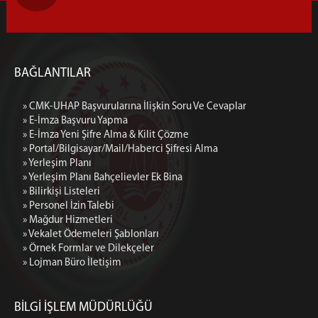
Kurumiçi Telefon Rehberi
Kurumiçi Telefon Rehberi
AD-KUR BAKIRKÖY
BAĞLANTILAR
ŞİFRE
» CMK-UHAP Başvurularına İlişkin Soru Ve Cevaplar
Portal Şifresi Alma (UYAP Şifresi)
» E-İmza Başvuru Yapma
Bilgisayar Açılış Şifresi Alma
» E-İmza Yeni Şifre Alma & Kilit Çözme
Haberci Şifresi Alma
» Portal/Bilgisayar/Mail/Haberci Şifresi Alma
» Yerleşim Planı
Mail Şifresi Alma
» Yerleşim Planı Bahçelievler Ek Bina
E-İmza Yeni Şifre Alma & Kilit Çözme
» Bilirkişi Listeleri
» Personel İzin Talebi
E-İmza Geçerlilik Süresi Kontrolü
» Mağdur Hizmetleri
E-İmza Şifresini Değiştirme
» Vekalet Ödemeleri Şablonları
E-İmza Kayıp Çalıntı Süreci
» Örnek Formlar ve Dilekçeler
» Lojman Büro İletişim
E-İmza Başvuru Yapma
E-Onay İşlemleri
BİLGİ İŞLEM MÜDÜRLÜĞÜ
İLETİŞİM