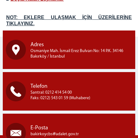
Komisyon Birimleri
Hakim İşlemleri Bürosu
NOT: EKLERE ULAŞMAK İÇİN ÜZERİLERİNE
Personel İşlemleri Bürosu
TIKLAYINIZ.
UYAP & Sınav İşlemleri Bürosu
Yetkilendirme İşlemleri Bürosu
Adres
Cezaevi İşlemleri Bürosu
Osmaniye Mah. İsmail Erez Bulvarı No: 14 P.K. 34146
Bakırköy / İstanbul
Disiplin İşlemleri Bürosu
Staj İşlemleri Bürosu
BİLGİ İŞLEM MÜD.
Bilgi İşlem Müdürlüğü
Telefon
Santral: 0212 414 54 00
VPN Kullanma Talimatı
Faks: 0212) 543 01 59 (Muhabere)
Imzager Programı
Kurumsal E-Posta
Kısayol ve Otomatik Metin İşlemleri
E-Posta
Arıza Takip Sistemi
bakirkoycbs
adalet.gov.tr
Arıza Takip Sistemi