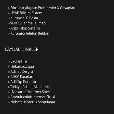
İletişim & Ulaşım
» Sıkça Karşılaşılan Problemler & Cevapları
Telefon Rehberi
» UYAP Bilişim Sistemi
» Kurumsal E-Posta
Kurumsal Kimlik
» VPN Kullanma Talimatı
Site Hakkında
» Arıza Takip Sistemi
» Kurumiçi Telefon Rehberi
FAYDALI LİNKLER
» Bağlantılar
» Hukuk Sözlüğü
» Adalet Dergisi
» AİHM Kararları
» Adli Tıp Kurumu
» Türkiye Adalet Akademisi
» Uzlaştırma İnternet Sitesi
» Arabuluculuk İnternet Sitesi
» Nöbetçi Noterlik Sorgulama