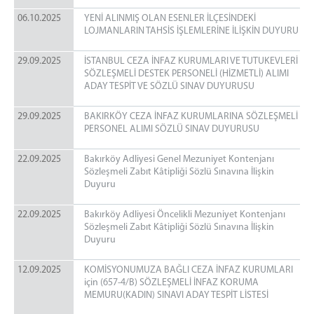
Kurumiçi Telefon Rehberi
06.10.2025
YENİ ALINMIŞ OLAN ESENLER İLÇESİNDEKİ
LOJMANLARIN TAHSİS İŞLEMLERİNE İLİŞKİN DUYURU
Kurumiçi Telefon Rehberi
AD-KUR BAKIRKÖY
29.09.2025
İSTANBUL CEZA İNFAZ KURUMLARI VE TUTUKEVLERİ
SÖZLEŞMELİ DESTEK PERSONELİ (HİZMETLİ) ALIMI
ŞİFRE
ADAY TESPİT VE SÖZLÜ SINAV DUYURUSU
Portal Şifresi Alma (UYAP Şifresi)
29.09.2025
BAKIRKÖY CEZA İNFAZ KURUMLARINA SÖZLEŞMELİ
Bilgisayar Açılış Şifresi Alma
PERSONEL ALIMI SÖZLÜ SINAV DUYURUSU
Haberci Şifresi Alma
22.09.2025
Bakırköy Adliyesi Genel Mezuniyet Kontenjanı
Mail Şifresi Alma
Sözleşmeli Zabıt Kâtipliği Sözlü Sınavına İlişkin
Duyuru
E-İmza Yeni Şifre Alma & Kilit Çözme
E-İmza Geçerlilik Süresi Kontrolü
22.09.2025
Bakırköy Adliyesi Öncelikli Mezuniyet Kontenjanı
E-İmza Şifresini Değiştirme
Sözleşmeli Zabıt Kâtipliği Sözlü Sınavına İlişkin
Duyuru
E-İmza Kayıp Çalıntı Süreci
E-İmza Başvuru Yapma
12.09.2025
KOMİSYONUMUZA BAĞLI CEZA İNFAZ KURUMLARI
için (657-4/B) SÖZLEŞMELİ İNFAZ KORUMA
E-Onay İşlemleri
MEMURU(KADIN) SINAVI ADAY TESPİT LİSTESİ
İLETİŞİM