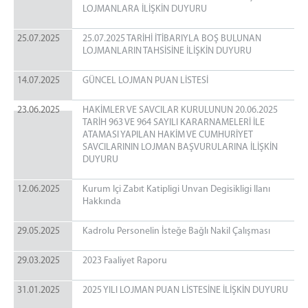
LOJMANLARA İLİŞKİN DUYURU
25.07.2025
25.07.2025 TARİHİ İTİBARIYLA BOŞ BULUNAN
LOJMANLARIN TAHSİSİNE İLİŞKİN DUYURU
14.07.2025
GÜNCEL LOJMAN PUAN LİSTESİ
23.06.2025
HAKİMLER VE SAVCILAR KURULUNUN 20.06.2025
TARİH 963 VE 964 SAYILI KARARNAMELERİ İLE
ATAMASI YAPILAN HAKİM VE CUMHURİYET
SAVCILARININ LOJMAN BAŞVURULARINA İLİŞKİN
DUYURU
12.06.2025
Kurum Içi Zabıt Katipligi Unvan Degisikligi Ilanı
Hakkında
29.05.2025
Kadrolu Personelin İsteğe Bağlı Nakil Çalışması
29.03.2025
2023 Faaliyet Raporu
31.01.2025
2025 YILI LOJMAN PUAN LİSTESİNE İLİŞKİN DUYURU