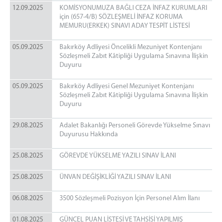
12.09.2025
KOMİSYONUMUZA BAĞLI CEZA İNFAZ KURUMLARI
İletişim & Ulaşım
için (657-4/B) SÖZLEŞMELİ İNFAZ KORUMA
Telefon Rehberi
MEMURU(ERKEK) SINAVI ADAY TESPİT LİSTESİ
Kurumsal Kimlik
05.09.2025
Bakırköy Adliyesi Öncelikli Mezuniyet Kontenjanı
Site Hakkında
Sözleşmeli Zabıt Kâtipliği Uygulama Sınavına İlişkin
Duyuru
05.09.2025
Bakırköy Adliyesi Genel Mezuniyet Kontenjanı
Sözleşmeli Zabıt Kâtipliği Uygulama Sınavına İlişkin
Duyuru
29.08.2025
Adalet Bakanlığı Personeli Görevde Yükselme Sınavı
Duyurusu Hakkında
25.08.2025
GÖREVDE YÜKSELME YAZILI SINAV İLANI
25.08.2025
ÜNVAN DEĞİŞİKLİĞİ YAZILI SINAV İLANI
06.08.2025
3500 Sözleşmeli Pozisyon İçin Personel Alım İlanı
01.08.2025
GÜNCEL PUAN LİSTESİ VE TAHSİSİ YAPILMIŞ