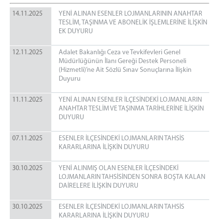
Nöbet Bölgesi
14.11.2025
Adliyemizden Görüntüler
YENİ ALINAN ESENLER LOJMANLARININ ANAHTAR
TESLİM, TAŞINMA VE ABONELİK İŞLEMLERİNE İLİŞKİN
Mülhakatlar
EK DUYURU
Büyükçekmece Adliyesi
12.11.2025
Adalet Bakanlığı Ceza ve Tevkifevleri Genel
Cezaevleri
Müdürlüğünün İlanı Gereği Destek Personeli
Metris 1 Nolu T Tipi
(Hizmetli)’ne Ait Sözlü Sınav Sonuçlarına İlişkin
Duyuru
Metris 1 ve 2 Nolu T ve R Tipi
Bakırköy Kadın Ceza ve İnfaz Kurumu
11.11.2025
YENİ ALINAN ESENLER İLÇESİNDEKİ LOJMANLARIN
Marmara Açık Ceza ve İnfaz Kurumu
ANAHTAR TESLİM VE TAŞINMA TARİHLERİNE İLİŞKİN
DUYURU
Bakırköy Denetimli Serbestlik Müdürlüğü
BAŞSAVCILIK
07.11.2025
ESENLER İLÇESİNDEKİ LOJMANLARIN TAHSİS
KARARLARINA İLİŞKİN DUYURU
Cumhuriyet Başsavcısı
Cumhuriyet Başsavcı Vekilleri
30.10.2025
YENİ ALINMIŞ OLAN ESENLER İLÇESİNDEKİ
LOJMANLARIN TAHSİSİNDEN SONRA BOŞTA KALAN
KOMİSYON
DAİRELERE İLİŞKİN DUYURU
Adalet Komisyonu Başkanı
30.10.2025
ESENLER İLÇESİNDEKİ LOJMANLARIN TAHSİS
Adalet Komisyonu Üyeleri
KARARLARINA İLİŞKİN DUYURU