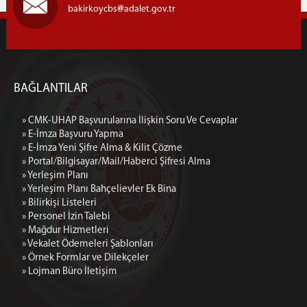
bakirkoycbs
adalet.gov.tr
BAĞLANTILAR
» CMK-UHAP Başvurularına İlişkin Soru Ve Cevaplar
» E-İmza Başvuru Yapma
» E-İmza Yeni Şifre Alma & Kilit Çözme
» Portal/Bilgisayar/Mail/Haberci Şifresi Alma
» Yerleşim Planı
» Yerleşim Planı Bahçelievler Ek Bina
» Bilirkişi Listeleri
» Personel İzin Talebi
» Mağdur Hizmetleri
» Vekalet Ödemeleri Şablonları
» Örnek Formlar ve Dilekçeler
» Lojman Büro İletişim