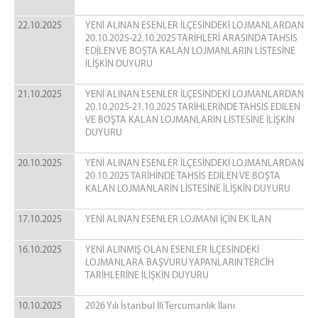
Komisyon Birimleri
22.10.2025
YENİ ALINAN ESENLER İLÇESİNDEKİ LOJMANLARDAN
Hakim İşlemleri Bürosu
20.10.2025-22.10.2025 TARİHLERİ ARASINDA TAHSİS
Personel İşlemleri Bürosu
EDİLEN VE BOŞTA KALAN LOJMANLARIN LİSTESİNE
İLİŞKİN DUYURU
UYAP & Sınav İşlemleri Bürosu
Yetkilendirme İşlemleri Bürosu
21.10.2025
YENİ ALINAN ESENLER İLÇESİNDEKİ LOJMANLARDAN
20.10.2025-21.10.2025 TARİHLERİNDE TAHSİS EDİLEN
Cezaevi İşlemleri Bürosu
VE BOŞTA KALAN LOJMANLARIN LİSTESİNE İLİŞKİN
Disiplin İşlemleri Bürosu
DUYURU
Staj İşlemleri Bürosu
20.10.2025
YENİ ALINAN ESENLER İLÇESİNDEKİ LOJMANLARDAN
BİLGİ İŞLEM MÜD.
20.10.2025 TARİHİNDE TAHSİS EDİLEN VE BOŞTA
KALAN LOJMANLARIN LİSTESİNE İLİŞKİN DUYURU
Bilgi İşlem Müdürlüğü
VPN Kullanma Talimatı
17.10.2025
YENİ ALINAN ESENLER LOJMANI İÇİN EK İLAN
Imzager Programı
16.10.2025
YENİ ALINMIŞ OLAN ESENLER İLÇESİNDEKİ
Kurumsal E-Posta
LOJMANLARA BAŞVURU YAPANLARIN TERCİH
Kısayol ve Otomatik Metin İşlemleri
TARİHLERİNE İLİŞKİN DUYURU
Arıza Takip Sistemi
10.10.2025
2026 Yılı İstanbul İli Tercumanlık İlanı
Arıza Takip Sistemi