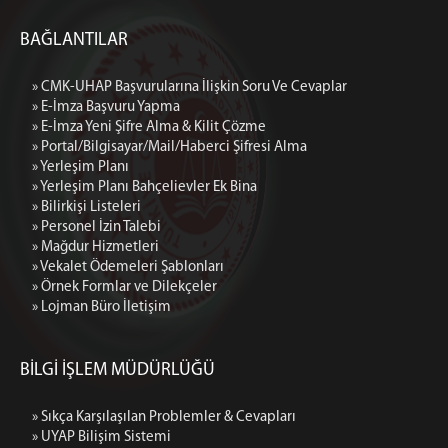
Komisyon Birimleri
BAĞLANTILAR
Hakim İşlemleri Bürosu
Personel İşlemleri Bürosu
» CMK-UHAP Başvurularına İlişkin Soru Ve Cevaplar
UYAP & Sınav İşlemleri Bürosu
» E-İmza Başvuru Yapma
Yetkilendirme İşlemleri Bürosu
» E-İmza Yeni Şifre Alma & Kilit Çözme
» Portal/Bilgisayar/Mail/Haberci Şifresi Alma
Cezaevi İşlemleri Bürosu
» Yerleşim Planı
Disiplin İşlemleri Bürosu
» Yerleşim Planı Bahçelievler Ek Bina
» Bilirkişi Listeleri
Staj İşlemleri Bürosu
» Personel İzin Talebi
BİLGİ İŞLEM MÜD.
» Mağdur Hizmetleri
» Vekalet Ödemeleri Şablonları
Bilgi İşlem Müdürlüğü
» Örnek Formlar ve Dilekçeler
VPN Kullanma Talimatı
» Lojman Büro İletişim
Imzager Programı
Kurumsal E-Posta
BİLGİ İŞLEM MÜDÜRLÜĞÜ
Kısayol ve Otomatik Metin İşlemleri
Arıza Takip Sistemi
» Sıkça Karşılaşılan Problemler & Cevapları
» UYAP Bilişim Sistemi
Arıza Takip Sistemi