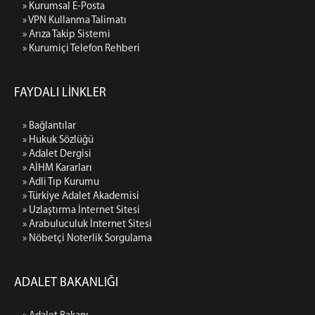
» Kurumsal E-Posta
Kurumiçi Telefon Rehberi
» VPN Kullanma Talimatı
» Arıza Takip Sistemi
Kurumiçi Telefon Rehberi
» Kurumiçi Telefon Rehberi
AD-KUR BAKIRKÖY
ŞİFRE
FAYDALI LİNKLER
Portal Şifresi Alma (UYAP Şifresi)
» Bağlantılar
Bilgisayar Açılış Şifresi Alma
» Hukuk Sözlüğü
Haberci Şifresi Alma
» Adalet Dergisi
Mail Şifresi Alma
» AİHM Kararları
» Adli Tıp Kurumu
E-İmza Yeni Şifre Alma & Kilit Çözme
» Türkiye Adalet Akademisi
E-İmza Geçerlilik Süresi Kontrolü
» Uzlaştırma İnternet Sitesi
» Arabuluculuk İnternet Sitesi
E-İmza Şifresini Değiştirme
» Nöbetçi Noterlik Sorgulama
E-İmza Kayıp Çalıntı Süreci
E-İmza Başvuru Yapma
ADALET BAKANLIĞI
E-Onay İşlemleri
İLETİŞİM