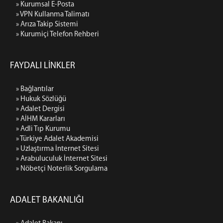
» Kurumsal E-Posta
Kurumiçi Telefon Rehberi
» VPN Kullanma Talimatı
» Arıza Takip Sistemi
Kurumiçi Telefon Rehberi
» Kurumiçi Telefon Rehberi
AD-KUR BAKIRKÖY
ŞİFRE
FAYDALI LİNKLER
Portal Şifresi Alma (UYAP Şifresi)
» Bağlantılar
Bilgisayar Açılış Şifresi Alma
» Hukuk Sözlüğü
Haberci Şifresi Alma
» Adalet Dergisi
Mail Şifresi Alma
» AİHM Kararları
» Adli Tıp Kurumu
E-İmza Yeni Şifre Alma & Kilit Çözme
» Türkiye Adalet Akademisi
E-İmza Geçerlilik Süresi Kontrolü
» Uzlaştırma İnternet Sitesi
» Arabuluculuk İnternet Sitesi
E-İmza Şifresini Değiştirme
» Nöbetçi Noterlik Sorgulama
E-İmza Kayıp Çalıntı Süreci
E-İmza Başvuru Yapma
ADALET BAKANLIĞI
E-Onay İşlemleri
İLETİŞİM