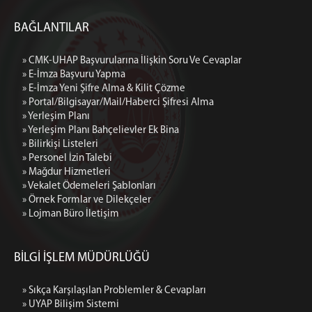
Komisyon Birimleri
BAĞLANTILAR
Hakim İşlemleri Bürosu
Personel İşlemleri Bürosu
» CMK-UHAP Başvurularına İlişkin Soru Ve Cevaplar
UYAP & Sınav İşlemleri Bürosu
» E-İmza Başvuru Yapma
Yetkilendirme İşlemleri Bürosu
» E-İmza Yeni Şifre Alma & Kilit Çözme
» Portal/Bilgisayar/Mail/Haberci Şifresi Alma
Cezaevi İşlemleri Bürosu
» Yerleşim Planı
Disiplin İşlemleri Bürosu
» Yerleşim Planı Bahçelievler Ek Bina
» Bilirkişi Listeleri
Staj İşlemleri Bürosu
» Personel İzin Talebi
BİLGİ İŞLEM MÜD.
» Mağdur Hizmetleri
» Vekalet Ödemeleri Şablonları
Bilgi İşlem Müdürlüğü
» Örnek Formlar ve Dilekçeler
VPN Kullanma Talimatı
» Lojman Büro İletişim
Imzager Programı
Kurumsal E-Posta
BİLGİ İŞLEM MÜDÜRLÜĞÜ
Kısayol ve Otomatik Metin İşlemleri
Arıza Takip Sistemi
» Sıkça Karşılaşılan Problemler & Cevapları
» UYAP Bilişim Sistemi
Arıza Takip Sistemi